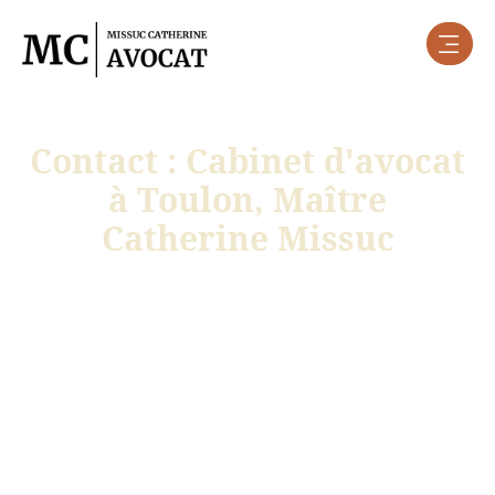
contenu
principal
Contact : Cabinet d'avocat
à Toulon, Maître
Catherine Missuc