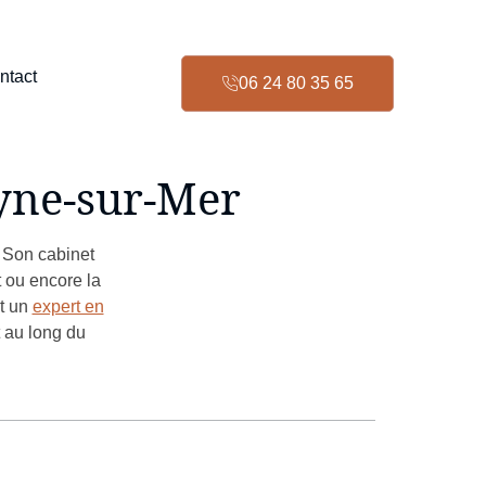
ntact
06 24 80 35 65
eyne-sur-Mer
 Son cabinet
t ou encore la
t un
expert en
 au long du